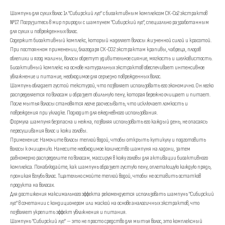
Шампунь для сухих волос 1л "Сибирский луг" с биоактивным комплексом СК-Со2 экстрактов
№17. Погрузитесь в мир природы с шампунем "Сибирский луг", специально разработанным
для сухих и поврежденных волос.
Содержит биоактивный комплекс, который наделяет волосы жизненной силой и красотой.
При постоянном применении, благодаря СК-СО2 экстрактам крапивы, чабреца, плодов
облепихи и ягод малины, волосы обретут удивительное сияние, мягкость и шелковистость.
Биоактивный комплекс на основе натуральных экстрактов обеспечивает интенсивное
увлажнение и питание, необходимое для серьезно поврежденных волос.
Шампунь обладает густой текстурой, что позволяет использовать его экономично. Он легко
распределяется по волосам и образует обильную пену, которая бережно очищает и питает.
После мытья волосы становятся легче расчесывать, что исключает ломкость и
повреждения при укладке. Подходит для ежедневного использования.
Формула шампуня безопасна и нежна, позволяя использовать его каждый день, не опасаясь
пересушивания волос и кожи головы.
Применение: Намочите волосы теплой водой, чтобы открыть кутикулу и подготовить
волосы к очищению. Нанесите необходимое количество шампуня на ладони, затем
равномерно распределите по волосам, массируя в кожу головы для активации биоактивного
комплекса. Понаблюдайте, как шампунь образует густую пену, оплетающую каждую прядь,
проникая вглубь волос. Тщательно смойте теплой водой, чтобы не оставить остатков
продукта на волосах.
Для достижения максимального эффекта рекомендуется использовать шампунь "Сибирский
луг" в сочетании с кондиционером или маской на основе аналогичных экстрактов, что
позволяет укрепить эффект увлажнения и питания.
Шампунь "Сибирский луг" — это не просто средство для мытья волос, это комплексный