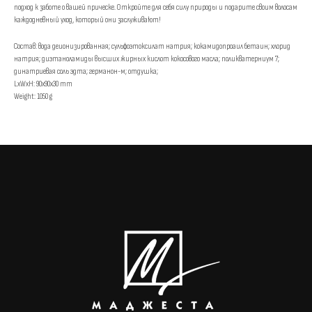
подход к заботе о вашей прическе. Откройте для себя силу природы и подарите своим волосам
каждодневный уход, который они заслуживают!
Состав: вода деионизированная; сульфоэтоксилат натрия; кокамидопроаил бетаин; хлорид
натрия; диэтаноламиды высших жирных кислот кокосового масла; поликватерниум 7;
динатриевая соль эдта; германон-м; отдушка;
LxWxH: 90x90x30 mm
Weight: 1050 g