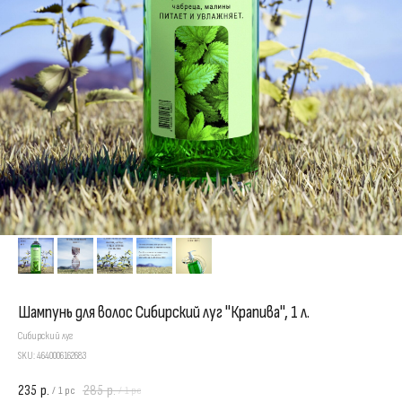
Шампунь для волос Сибирский луг "Крапива", 1 л.
Сибирский луг
SKU:
4640006162683
235
285
р.
р.
/
1 pc
/
1 pc