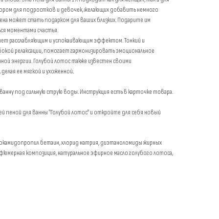
ором для подростков и девочек, желающих добавить немного
ена может стать подарком для ваших близких. Подарите им
ся моментами счастья.
ает расслабляющим и успокаивающим эффектом. Тонкий и
окой релаксации, помогает гармонизировать эмоциональное
ной энергии. Голубой лотос также известен своими
делая ее мягкой и ухоженной.
 ванну под сильную струю воды. Инструкция есть в карточке товара.
ей пеной для ванны "Голубой лотос" и откройте для себя новый
 кокамидопропил бетаин, хлорид натрия, диэтаноломиды жирных
арфюмерная композиция, натуральное эфирное масло голубого лотоса,