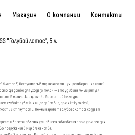
я
Магазин
О компании
Контакты
S "Голубой лотос", 5 л.
ос" (5 литров) Погрузитесь в мир нежности и умиротворения с нашей
росто средство для ухода за телом — это удивительный ритуал
енесет в магическое царство восточной культуры.
ает глубокое увлажняющее действие, делая кожу мягкой,
сухости и стянутости! Нежный аромат голубого лотоса создает
тресса и восстановления душевного равновесия после долгого дня.
о погружений в мир блаженства.
 снова! Эта пена для ванны 1 л подходит как для женщин, так и для