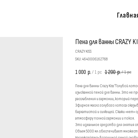
Главна
Пена для ванны CRAZY KIS
CRAZY KISS
SKU:
4640006162768
1 000
1 200
р.
р.
/
1 pc
/
1 pc
Пена для ванны Crazy Kiss "Голубой лот
изысканной пеной для ванны. Это не п
расслабления и гармонии, который пер
Эфирное масло голубого лотоса оказыв
бархатистой и сияющей. Скажи «нет» 
атмосферу полной гармонии и покоя.
Это идеальное средство для снятия с
Объем 5000 мл обеспечивает множеств
Наслаждайтесь воздушной пеной снова и