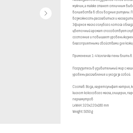
мужчин, а также станет отличным выб
волшебства в свои водные ритуалы. П
возможность расслабиться и насладить
Эфирное масло голубого лотоса облад
цветочный аромат способствует глуб
состояние и повышает уровень жизнен
благоприятными свойствами для кожи, 
Применение: 1-4 колпачка пены влить в
Погрузитесь в удивительный мир с наш
уровень расслабления и ухода за собой.
Состав: Вода, лауретсульфат натрия,
кислот кокосового масла, глицерин, п
перламутров
LxWxH: 320x220x180 mm
Weight: 5050 g