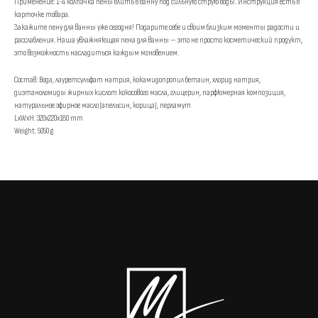
Применение: 1-4 колпачка пены влить в ванну под сильную струю воды. Инструкция есть в
карточке товара.
Закажите пену для ванны уже сегодня! Подарите себе и своим близким моменты радости и
расслабления. Наша увлажняющая пена для ванны — это не просто косметический продукт,
это возможность насладиться каждым мгновением.
Состав: Вода, лауретсульфат натрия, кокамидопропил бетаин, хлорид натрия,
диэтаноломиды жирных кислот кокосового масла, глицерин, парфюмерная композиция,
натуральное эфирное масло (апельсин, корица), перламут
LxWxH: 320x220x180 mm
Weight: 5050 g