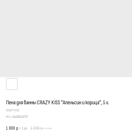
Пена для ванны CRAZY KISS "Апельсин и корица", 5 л.
CRAZY KISS
SKU:
4640006162737
1 000
1 200
р.
р.
/
1 pc
/
1 pc