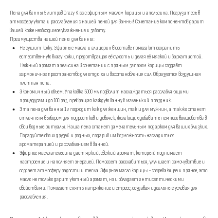
Пена для ванны 5 литров Crazy Kiss с эфирным маслом корицы и апельсина. Погрузитесь в
атмосферу уюта и расслабления с нашей пеной для ванны! Сочетание компонентов дарит
вашей коже необходимое увлажнение и заботу.
Преимущества нашей пены для ванны:
Не сушит кожу: Эфирные масла и глицерин в составе помогают сохранить
естественную влагу кожи, предотвращая её сухость и делая её мягкой и бархатистой.
Нежный аромат апельсина в сочетании с пряным запахом корицы создаёт
гармоничное пространство для отдыха и восстановления сил. Образуется воздушная
плотная пена.
Экономичный объем. Упаковка 5000 мл позволит наслаждаться расслабляющими
процедурами до 100 раз, превращая каждую ванну в маленький праздник.
Эта пена для ванны 1 л подходит как для женщин, так и для мужчин, а также станет
отличным выбором для подростков и девочек, желающих добавить немного волшебства в
свои водные ритуалы. Наша пена станет замечательным подарком для ваших близких.
Порадуйте своих друзей и родных, подарив им возможность насладиться
ароматерапией и расслаблением в ванной.
Эфирное масло апельсина дает яркий, свежий аромат, который поднимает
настроение и наполняет энергией. Помогает расслабиться, улучшает самочувствие и
создает атмосферу радости и тепла. Эфирное масло корицы - согревающее и пряное, это
масло не только дарит уютный аромат, но и обладает антисептическими
свойствами. Помогает снять напряжение и стресс, создавая идеальные условия для
расслабления.